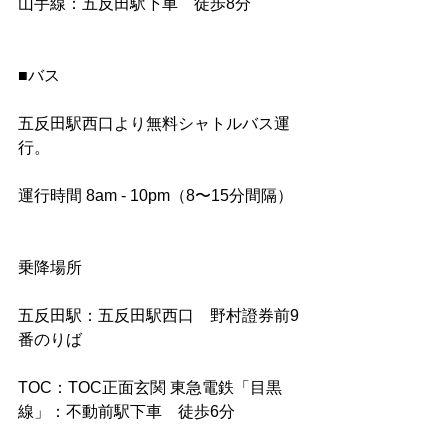
山手線：五反田駅下車　徒歩8分
■バス
五反田駅西口より無料シャトルバス運
行。
運行時間 8am - 10pm（8〜15分間隔）
乗降場所
五反田駅：五反田駅西口　野村證券前9
番のりば
TOC：TOC正面玄関 東急電鉄「目黒
線」：不動前駅下車　徒歩6分