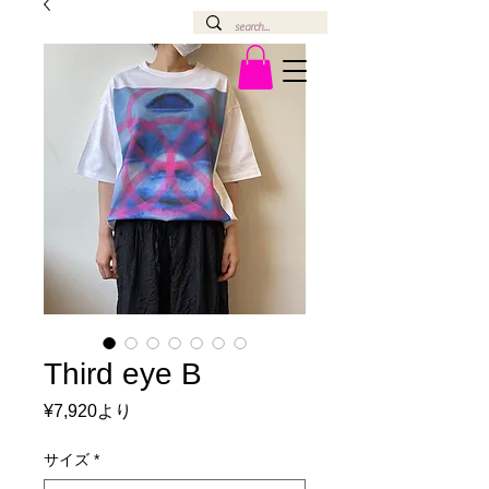
Third eye B
セ
¥7,920
より
ー
ル
サイズ
*
価