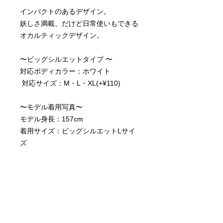
インパクトのあるデザイン。
妖しさ満載、だけど日常使いもできる
オカルティックデザイン。
〜ビッグシルエットタイプ 〜
対応ボディカラー：ホワイト
対応サイズ：M・L・XL(+¥110)
〜モデル着用写真〜
モデル身長：157cm
着用サイズ：ビッグシルエットLサイ
ズ
・大人が着れるアバンギャルドなデザ
イン
・男女問わずにゆったり着れる
・綿100％のしっかりとした生地感
・写真のプリント色とは若干、異なる