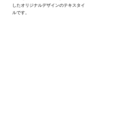
したオリジナルデザインのテキスタイ
ルです。
【ご注意】
中面生地は予告なく変更する事があ
りますので
予めご了承ください。
SIZE (cm) 情報
サイズ：
【必ずご覧ください】この商品
タテ 約41.5cm × ヨコ 約30.5cm
の配送料について
持ち手 約62cm
しきりポケット（タテ 約16cm × ヨ
・単品発送の場合：
コ 約26cm）
クリックポスト（ポスト投函）にて
マチ幅 なし
ご発送致します。
素材：ポリエステル100％・マグネッ