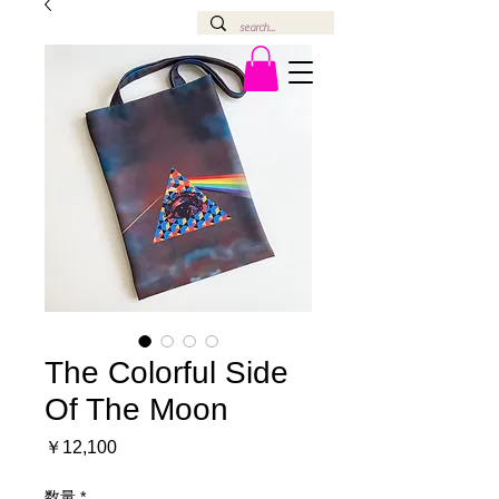
The Colorful Side
Of The Moon
価
￥12,100
格
数量
*