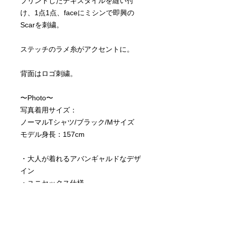
プリントしたテキスタイルを縫い付
け、1点1点、faceにミシンで即興の
Scarを刺繍。
ステッチのラメ糸がアクセントに。
背面はロゴ刺繍。
〜Photo〜
写真着用サイズ：
ノーマルTシャツ/ブラック/Mサイズ
モデル身長：157cm
・大人が着れるアバンギャルドなデザ
イン
・ユニセックス仕様
・綿100％
・6.2ozの生地厚でしっかりとした生
地感