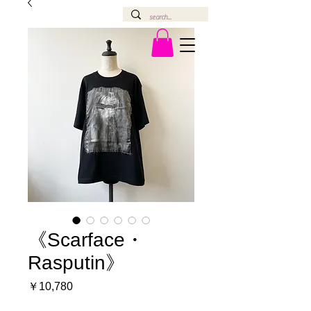
《Scarface・
Rasputin》
価
￥10,780
格