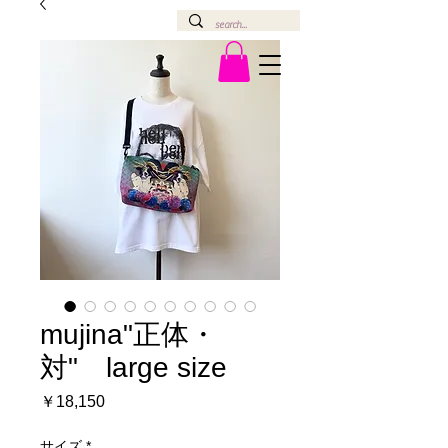
mujina"正体・
対" large size
価
￥18,150
格
サイズ
*