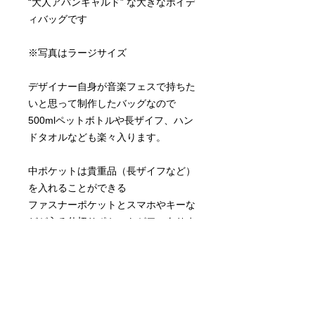
“大人アバンギャルド” な大きなボイデ
ィバッグです
※写真はラージサイズ
デザイナー自身が音楽フェスで持ちた
いと思って制作したバッグなので
500mlペットボトルや長ザイフ、ハン
ドタオルなども楽々入ります。
中ポケットは貴重品（長ザイフなど）
を入れることができる
ファスナーポケットとスマホやキーな
どが入る仕切りポケットが二つありま
す。
ベルトは長さ調節可能です。
お荷物多めの方はラージサイズがオス