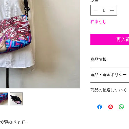
在庫なし
再入
商品情報
＜サイズ＞
返品・返金ポリシー
・ラージ：縦約19.5cm
・持ち手：長さ 約60cm
・不良商品以外の返
商品の配送について
ます。
＜素材＞
・ボディ： ポリエス
ラージサイズは、佐
・当方が商品の不良
・持ち手： ポリエス
当社が負担いたしま
・中生地：ポリエス
ただし、お客さまの
ーが異なります。
には、お受けいたし