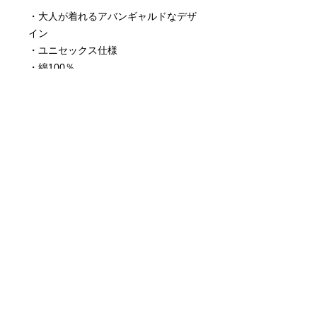
・大人が着れるアバンギャルドなデザ
イン
・ユニセックス仕様
・綿100％
・シャリ感のある、洗濯後型崩れしに
くい9.1ozの生地厚でしっかりとした
生地感
・洗濯堅牢度5段階表記の4〜5の最高
値
SIZE (cm) 情報
《極厚ビッグシルエット》
商品に関する注意事項
Lサイズ：身丈76 身幅60 肩幅56 袖丈
25
○写真の色とは若干、異なる場合もご
【素 材】綿100％
ざいます。
【生地厚】9.1oz
○洗濯の際は、裏返して洗濯ネットに
【サイズ】Lのみ
入れることをお勧めいたします。
【ボディカラー】ブラック