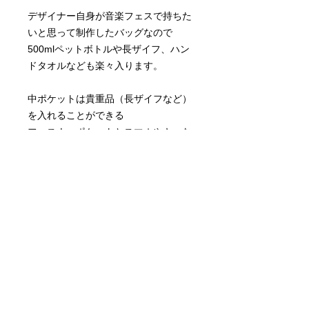
デザイナー自身が音楽フェスで持ちた
いと思って制作したバッグなので
500mlペットボトルや長ザイフ、ハン
ドタオルなども楽々入ります。
中ポケットは貴重品（長ザイフなど）
を入れることができる
ファスナーポケットとスマホやキーな
どが入る仕切りポケットが二つありま
す。
ベルトは長さ調節可能です。
商品情報
＜サイズ＞
返品・返金ポリシー
・ラージ：縦約19.5cm × 横約33cm
マチ幅約10.5cm
・完全受注生産のため、