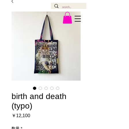
birth and death
(typo)
価
￥12,100
格
数量
*