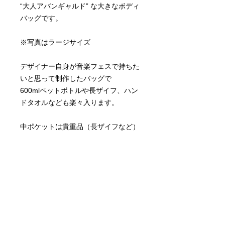
“大人アバンギャルド” な大きなボディ
バッグです。
※写真はラージサイズ
デザイナー自身が音楽フェスで持ちた
いと思って制作したバッグで
600mlペットボトルや長ザイフ、ハン
ドタオルなども楽々入ります。
中ポケットは貴重品（長ザイフなど）
を入れることができる
ファスナーポケットとスマホやキーな
どが入る仕切りポケットが二つありま
す。
ベルトは長さ調節可能です。