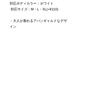
対応ボディカラー：ホワイト
対応サイズ：M・L・XL(+¥110)
・大人が着れるアバンギャルドなデザ
イン
・男女問わずにゆったり着れる
・綿100％のしっかりとした生地感
・安心の顔料プリントで高精細かつ高
発色なプリント面
・洗濯堅牢度5段階表記の4〜5の最高
値
SIZE (cm) 情報
サイズ：cm
商品に関する注意事項
素 材：綿100％
《ビッグシルエットT》
○一点、一点、手作業でプリントして
身丈
身幅
肩幅
袖丈
おりますので、写真との多少の位置ズ