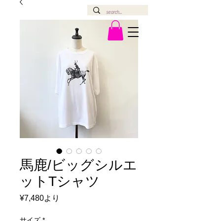
馬鹿/ビッグシルエ
ットTシャツ
セ
¥7,480
より
ー
ル
サイズ
*