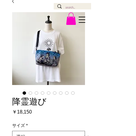
降霊遊び
価
￥18,150
格
サイズ
*