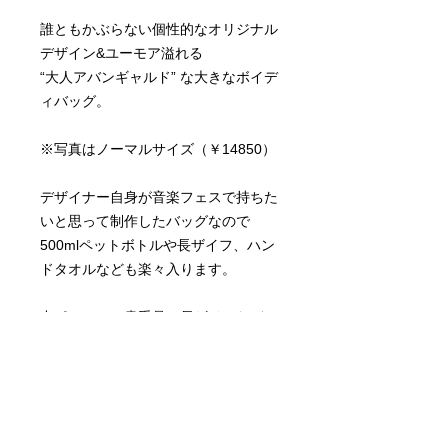
誰ともかぶらない個性的なオリジナル
デザイン&ユーモア溢れる
“大人アバンギャルド” な大きなボイデ
ィバッグ。
※写真はノーマルサイズ（￥14850）
デザイナー自身が音楽フェスで持ちた
いと思って制作したバッグなので
500mlペットボトルや長ザイフ、ハン
ドタオルなども楽々入ります。
中ポケットは貴重品（長ザイフなど）
を入れることができる
ファスナーポケットとスマホやキーな
どが入る仕切りポケットが二つありま
す。