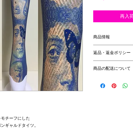
再入
商品情報
サイズ：フリーサイ
返品・返金ポリシー
素 材：ポリエステ
厚み：80デニール
返品・返金規約を入
商品の配送について
だけなかった場合の
ましょう。規約の内
タイツのみのお買い
頼を獲得し、安心し
・1点：スマートレ
・2〜４点：クリッ
をモチーフにした
バンギャルドタイツ。