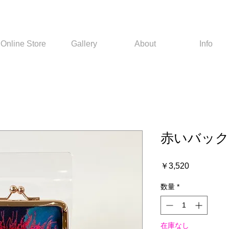
Online Store
Gallery
About
Info
赤いバック
価
￥3,520
格
数量
*
在庫なし