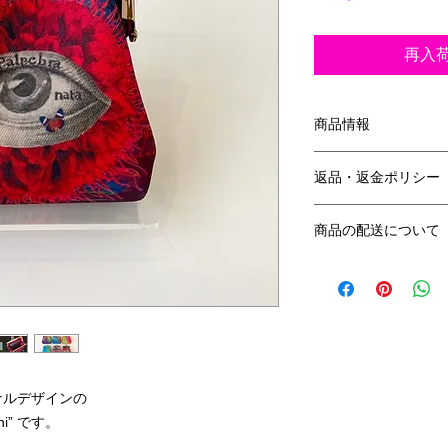
再入
商品情報
サイズ：口金ヨコ7.5c
返品・返金ポリシー
素 材： ポリエステル
返品について
商品の配送について
返品期限商品到着後
クリックポスト
返金について
送料：全国一律185
お客様都合による返
させていただきます
担いたします。
ナルデザインの
hi” です。