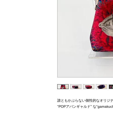
誰ともかぶらない個性的なオリジ
“POPアバンギャルド” な“gamakuc