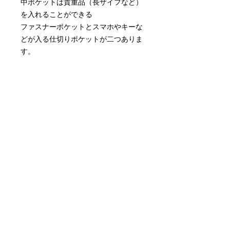
中ポケットは貴重品（長ザイフなど）
を入れることができる
ファスナーポケットとスマホやキーな
どが入る仕切りポケットが二つありま
す。
ベルトは長さ調節可能です。
photo:モデル身長157cm
商品情報
・サイズ：縦約17cm × 横約29cm マ
返品・返金ポリシー
チ幅約10cm
・ボディ： ポリエステル100％
・完全受注生産のため、
・持ち手：長さ 約60cm〜110cm × 幅
商品の配送について
不良商品以外の返品及びキャンセルは
2.5cm
お受けできかねます。
・持ち手： ポリエステル100％
クリックポスト（ポスト投函）にてご
・中生地：ポリエステル100％ 綿
発送致します。
・当方が商品の不良を判断した場合の
100%