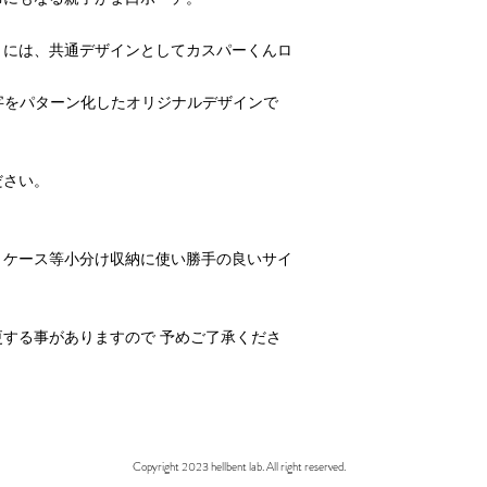
まには、共通デザインとしてカスパーくんロ
h』の文字をパターン化したオリジナルデザインで
ださい。
トケース等小分け収納に使い勝手の良いサイ
。
する事がありますので 予めご了承くださ
Copyright 2023 hellbent lab. All right reserved.