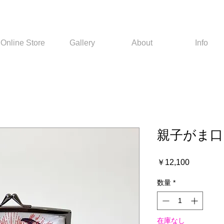
Online Store
Gallery
About
Info
親子がま口 
価
￥12,100
格
数量
*
在庫なし