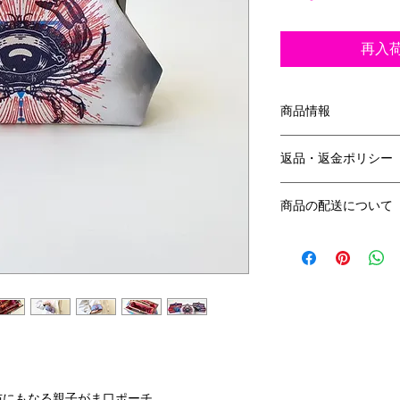
再入
商品情報
サイズ
返品・返金ポリシー
親がま： 縦9.5cm 
13cm
返品について
小がま： 縦8cm × 
商品の配送について
返品期限商品到着後
素 材：表＆中生地 
口金部分 ブラッ
ゆうパックにてご発
返金について
お客様都合による返
させていただきます
担いたします。
布にもなる親子がま口ポーチ。