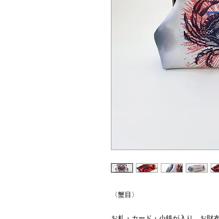
〈蟹目〉
お札・カード・小銭が入り、お財