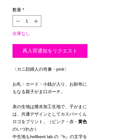
格
数量
*
在庫なし
再入荷通知をリクエスト
〈カニ顔婦人の肖像・pink〉
お札・カード・小銭が入り、お財布に
もなる親子がま口ポーチ。
表の生地は撥水加工生地で、子がまに
は、共通デザインとしてカスパーくん
ロゴをプリント。（ピンク・赤・
黄色
のいづれか）
中生地もhellbent lab.の『h』の文字を