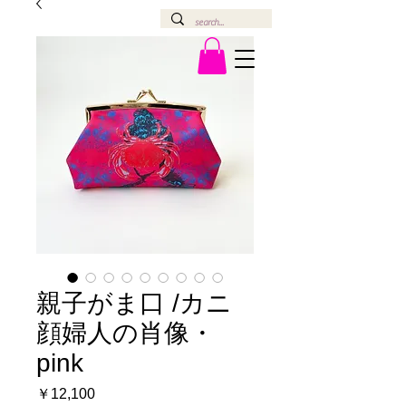
親子がま口 /カニ
顔婦人の肖像・
pink
価
￥12,100