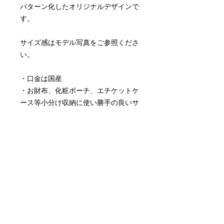
パターン化したオリジナルデザインで
す。
サイズ感はモデル写真をご参照くださ
い。
・口金は国産
・お財布、化粧ポーチ、エチケットケ
ース等小分け収納に使い勝手の良いサ
イズ感。
・内側にはオリジナル生地を使用。
（中面生地デザインは予告なく変更す
る事がありますので 予めご了承くだ
さい。）
商品情報
サイズ
返品・返金ポリシー
親がま： 縦9.5cm × 下部分15cm マ