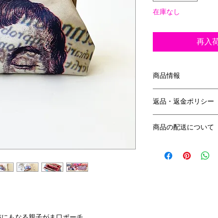
在庫なし
再入
商品情報
サイズ
返品・返金ポリシー
親がま： 縦9.5cm 
13cm
返品について
小がま： 縦8cm × 
商品の配送について
返品期限商品到着後
素 材：表＆中生地 
口金部分 アンテ
ゆうパックにてご発
返金について
お客様都合による返
させていただきます
担いたします。
布にもなる親子がま口ポーチ。