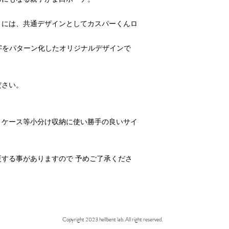
まには、共通デザインとしてカスパーくんロ
h』の文字をパターン化したオリジナルデザインで
ださい。
トケース等小分け収納に使い勝手の良いサイ
。
する事がありますので 予めご了承くださ
Copyright 2023 hellbent lab. All right reserved.