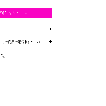
荷通知をリクエスト
】この商品の配送料について
 約30.5cm
16cm × ヨコ 約26cm）
スト投函）にてご発送致します。
00％・マグネットボタン
で発送いたします
都合によるキャンセル・返品・交換
せん