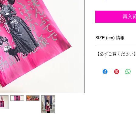
再入
SIZE (cm) 情報
サイズ：
【必ずご覧ください
タテ 約41.5cm × ヨコ
持ち手 約62cm
・単品発送の場合：
しきりポケット（タテ 約
クリックポスト（ポ
マチ幅 なし
素材：ポリエステル1
※ご注文後10日以内
※ご注文後のお客様
をお受けしておりま