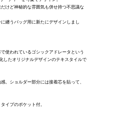
ため、お手入れ後は
抜だけど神秘的な雰囲気も併せ持つ不思議な
めいたします。
身に纏うバッグ用に新たにデザインしまし
書で使われているゴシックアドレータという
ン化したオリジナルデザインのテキスタイルで
地感。ショルダー部分には接着芯を貼って、
りタイプのポケット付。