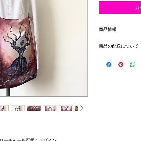
カ
商品情報
サイズ：タテ 45.5cm
商品の配送について
ショルダー幅 4.7
※若干の誤差は生じ
佐川急便にてご発送
素 材：国内工場プリ
※ご発送の際、軽く
産マグネットボタン
ご了承お願い致しま
※送料込み価格です
《お手入れ方法》
手洗い・日陰干し・
・汚れがひどい場合
しく揉み洗いしてく
・マグネットボタン
より優しい扱いをお
・シワが気になる場
げてください。
・ショルダー部分は
クリーチャーを可愛くデザイン。