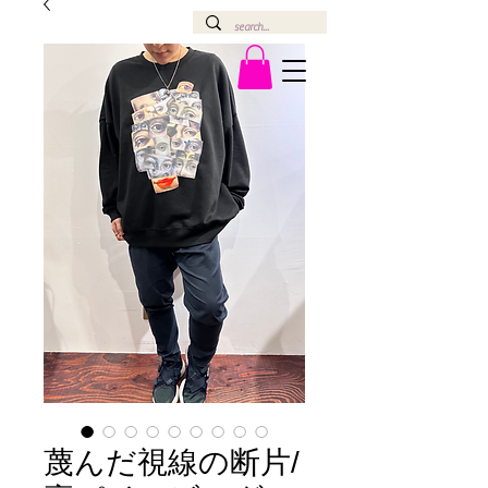
蔑んだ視線の断片/