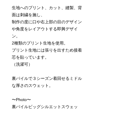
生地へのプリント、カット、縫製、背
面は刺繍を施し、
制作の度に口や右上部の目のデザイン
や角度をレイアウトする即興デザイ
ン。
2種類のプリント生地を使用。
プリント生地には張りを出すため接着
芯を貼っています。
（洗濯可）
裏パイルで３シーズン着回せるミドル
な厚さのスウェット。
〜Photo〜
裏パイルビッグシルエットスウェッ
ト/L/ブラック
モデル身長：157cm