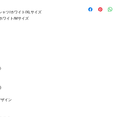
○ボディのサイズに
○クリックポスト、
ます。
L
74
発送致します。
○写真のプリント色
ャツ/ホワイト/XLサイズ
○ご決済確定後、特別
す。
XL
78
ホワイト/Mサイズ
します。
○ご注文後のお客様
《ビッグシルエット
をお受けしておりま
身丈
S
71
M
74
L
76
》
XL
78
)
素 材：綿100％
生地厚：5.6oz
デザイン