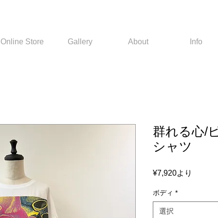
Online Store
Gallery
About
Info
群れる心/
シャツ
セ
¥7,920
より
ー
ボディ
*
ル
価
選択
格