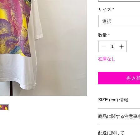
サイズ
*
選択
数量
*
在庫なし
再入
SIZE (cm) 情報
《ビッグシルエット
商品に関する注意事
身丈
○一点、一点、手作
配送に関して
真との多少の位置ズ
M
70