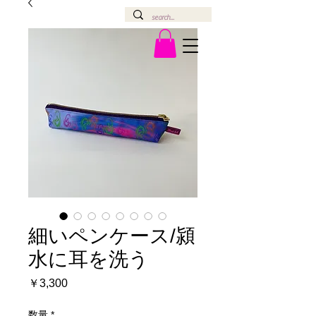
細いペンケース/潁
水に耳を洗う
価
￥3,300
格
数量
*