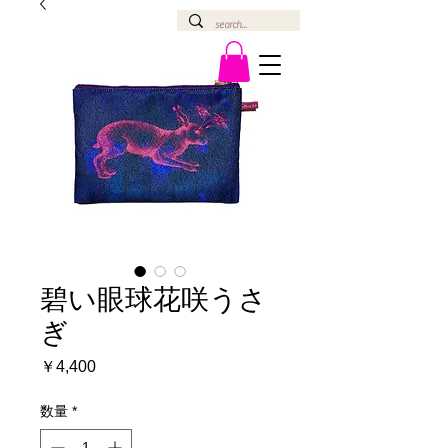
碧い眼球花咲うさ
ぎ
価
￥4,400
格
数量
*