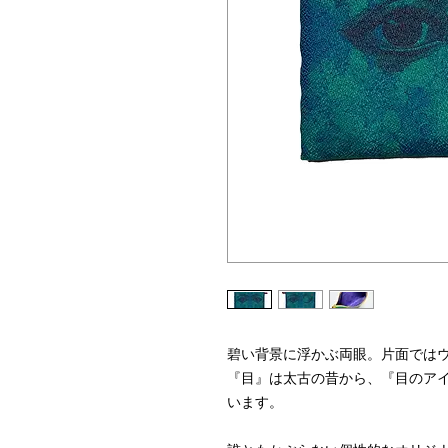
碧い背景に浮かぶ両眼。片面では
『目』は太古の昔から、『目のア
います。