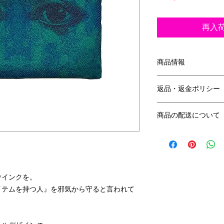
再入
商品情報
サイズ：縦14.5cm
返品・返金ポリシー
素 材：ポリエス
国内生産生地
返品について
商品の配送について
返品期限商品到着後
クリックポスト
返金について
送料：全国一律198
お客様都合による返
させていただきます
担いたします。
ウインクを。
イテムを持つ人』を邪気から守ると言われて