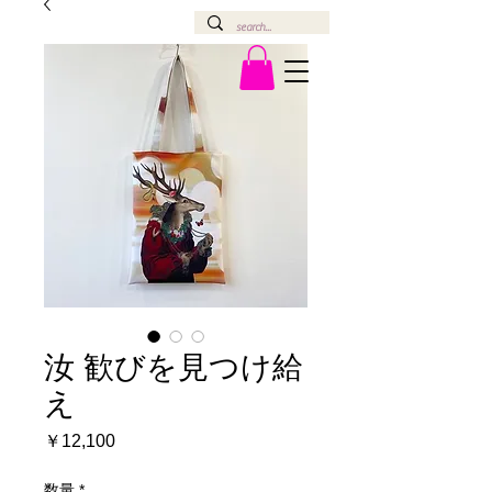
汝 歓びを見つけ給
え
価
￥12,100
格
数量
*