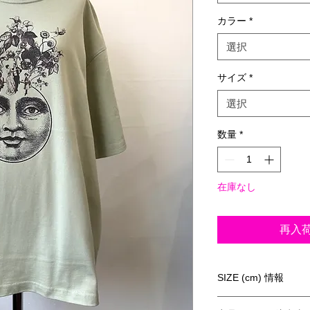
カラー
*
選択
サイズ
*
選択
数量
*
在庫なし
再入
SIZE (cm) 情報
《ビッグシルエット