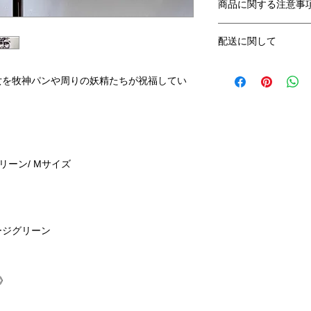
商品に関する注意事
身丈
○一点、一点、手作
配送に関して
真との多少の位置ズ
M
70
○ボディのサイズに
○クリックポスト、
ます。
L
74
女を牧神パンや周りの妖精たちが祝福してい
発送致します。
○写真のプリント色
○ご決済確定後、特別
す。
XL
78
します。
○ご注文後のお客様
《ビッグシルエット
をお受けしておりま
身丈
ーン/ Mサイズ
S
71
M
74
ージグリーン
L
76
XL
78
》
素 材：綿100％