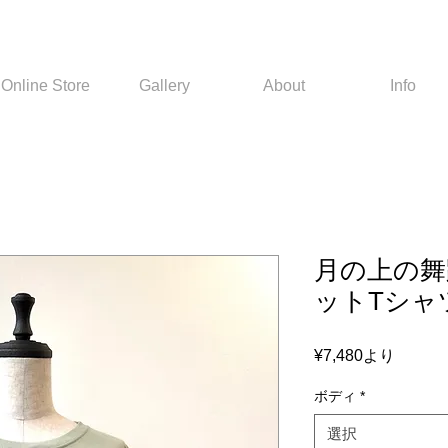
Online Store
Gallery
About
Info
月の上の舞
ットTシャ
セ
¥7,480
より
ー
ボディ
*
ル
価
選択
格