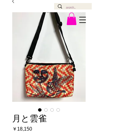
月と雲雀
価
￥18,150
格