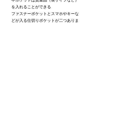
を入れることができる
ファスナーポケットとスマホやキーな
どが入る仕切りポケットが二つありま
す。
ベルトは長さ調節可能です。
商品情報
＜サイズ＞
返品・返金ポリシー
・本体：縦約17cm × 横約29cm マチ
幅約10cm
・完全受注生産のため、
・持ち手：長さ 約60cm〜110cm × 幅
商品の配送について
不良商品以外の返品及びキャンセルは
2.5cm
お受けできかねます。
＜素材＞
クリックポスト（ポスト投函・追跡あ
・ボディ： ポリエステル100％
り）にてご発送致します。
・当方が商品の不良を判断した場合の
・持ち手： ポリエステル100％
不良品の送料は
・中生地：ポリエステル100％
当社が負担いたします。
ただし、お客さまのもとでの汚損・