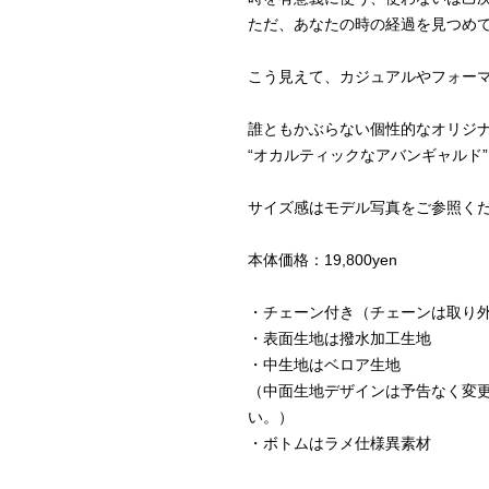
ただ、あなたの時の経過を見つめ
こう見えて、カジュアルやフォー
誰ともかぶらない個性的なオリジ
“オカルティックなアバンギャルド” g
サイズ感はモデル写真をご参照く
本体価格：19,800yen
・チェーン付き（チェーンは取り
・表面生地は撥水加工生地
・中生地はベロア生地
（中面生地デザインは予告なく変更
い。）
・ボトムはラメ仕様異素材