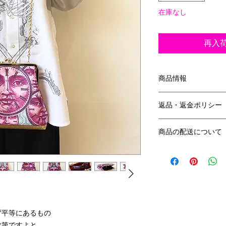
在庫なし
再入
商品情報
サイズ：縦布部分21c
返品・返金ポリシー
口金19.5cm
チェーン長さ：94cm
返品について
素 材：表＆中生地 
商品の配送について
返品期限商品到着後
ゆうパックにてご発
返金について
お客様都合による返
させていただきます
担いたします。
ず平等にあるもの
次第ですよと、