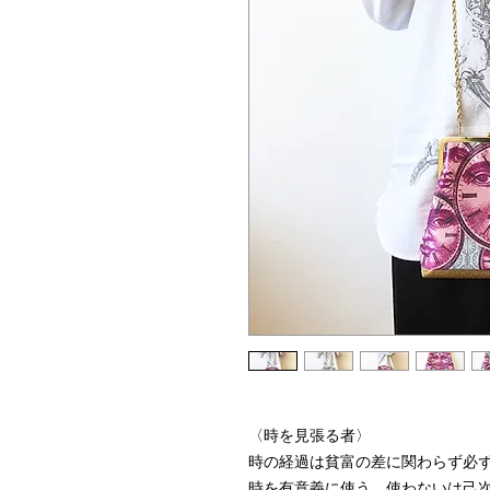
〈時を見張る者〉
時の経過は貧富の差に関わらず必
時を有意義に使う、使わないは己