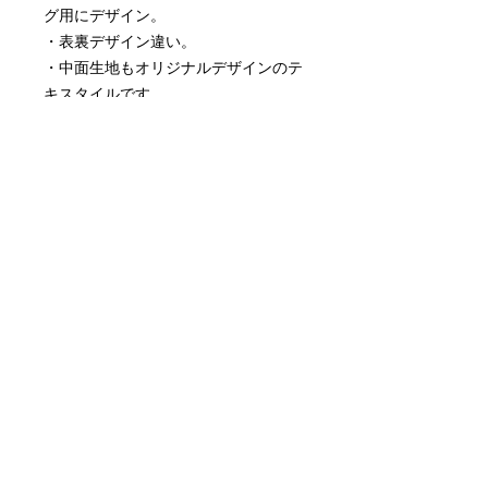
グ用にデザイン。
・表裏デザイン違い。
・中面生地もオリジナルデザインのテ
キスタイルです。
【ご注意】
中面生地は予告なく変更する事があ
りますので予めご了承ください。
SIZE (cm) 情報
サイズ：
【必ずご覧ください】この商品
タテ 約41.5cm × ヨコ 約30.5cm
の配送料について
持ち手 約62cm
しきりポケット（タテ 約16cm × ヨ
・単品発送の場合：
コ 約26cm）
クリックポスト（ポスト投函）にて
マチ幅 なし
ご発送致します。
素材：ポリエステル100％・マグネッ