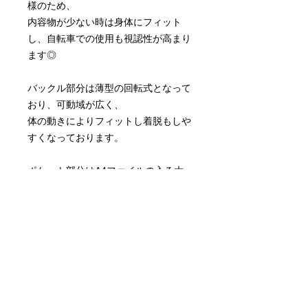
様のため、
内容物が少ない時は身体にフィット
し、自転車での使用も視認性が高まり
ます◎
バックル部分は薄型の回転式となって
おり、可動域が広く、
体の動きによりフィットし着脱もしや
すくなっております。
ポケット部分はA4ファイルの入る大
きなポケットに、メッシュ生地のしき
りポケット仕様。
ファスナーはYKK両開きファスナー。
ベルトは38mm幅・長さ調節可能で
す。
商品情報