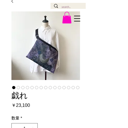
戯れ
価
￥23,100
格
数量
*