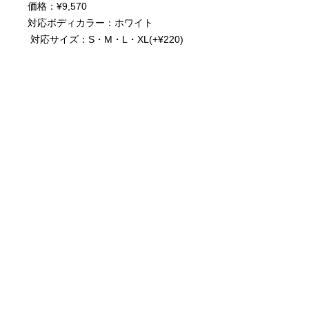
価格：¥9,570
対応ボディカラー：ホワイト
対応サイズ：S・M・L・XL(+¥220)
・大人が着れるアバンギャルドなデザ
イン
・ユニセックス仕様
・綿100％
・5.6ozの生地厚でしっかりとした生
地感
・安心の顔料プリントで高精細かつ高
発色なプリント面
・洗濯堅牢度5段階表記の4〜5の最高
値
SIZE (cm) 情報
《ノーマルT》
商品に関する注意事項