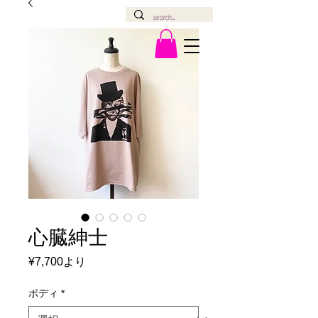
心臓紳士
セ
¥7,700
より
ー
ル
ボディ
*
価