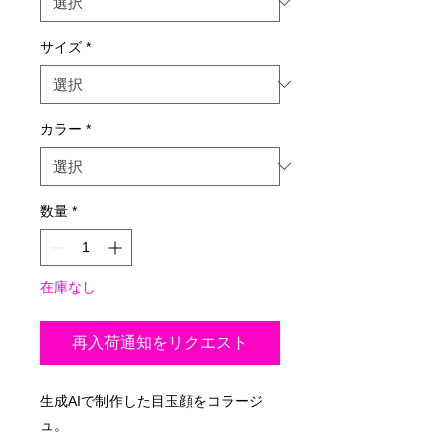
格
サイズ
*
カラー
*
数量
*
在庫なし
再入荷通知をリクエスト
生成AIで制作した目玉顔をコラージ
ュ。