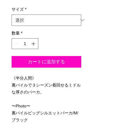
格
サイズ
*
数量
*
カートに追加する
《半分人間》
裏パイルで３シーズン着回せるミドル
な厚さのパーカ。
〜Photo〜
裏パイルビッグシルエットパーカ/M/
ブラック