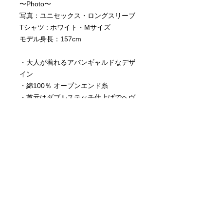
〜Photo〜
写真：ユニセックス・ロングスリーブ
Tシャツ : ホワイト・Mサイズ
モデル身長：157cm
・大人が着れるアバンギャルドなデザ
イン
・綿100％ オープンエンド糸
・首元はダブルステッチ仕上げでヘヴ
ィーデューティーな仕様
・男女問わずに着れるユニセックスサ
イズ
・写真のプリント色とは若干、異なる
場合もございます。
・安心の顔料プリントで高精細かつ高
発色なプリント面
・洗濯堅牢度5段階表記の4〜5の最高
値