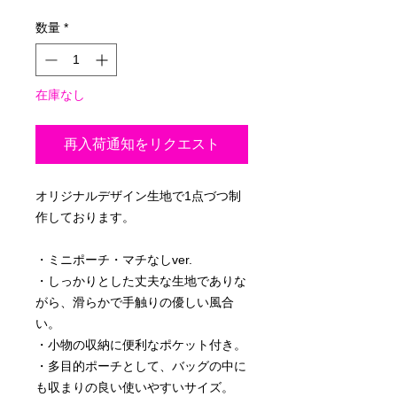
格
数量
*
在庫なし
再入荷通知をリクエスト
オリジナルデザイン生地で1点づつ制
作しております。
・ミニポーチ・マチなしver.
・しっかりとした丈夫な生地でありな
がら、滑らかで手触りの優しい風合
い。
・小物の収納に便利なポケット付き。
・多目的ポーチとして、バッグの中に
も収まりの良い使いやすいサイズ。