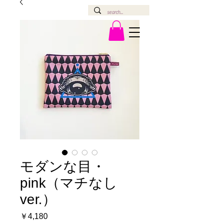
モダンな目・
pink（マチなし
ver.）
価
￥4,180