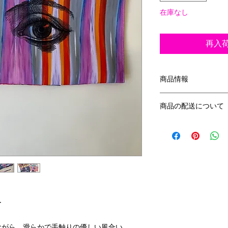
在庫なし
再入
商品情報
【size】
商品の配送について
横 約30.3cm × 縦 15
【素 材】
クリックポストにて
ポリエステル100%
ー
ながら、滑らかで手触りの優しい風合い。