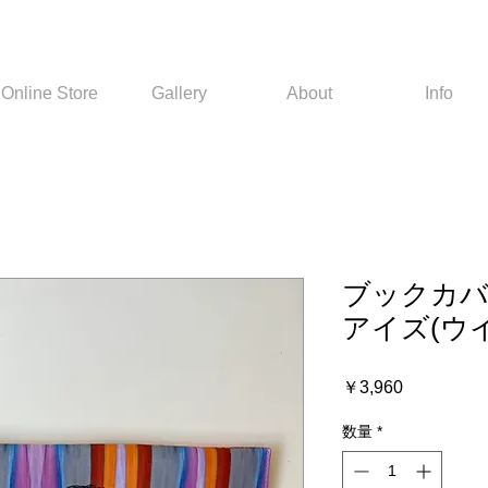
Online Store
Gallery
About
Info
ブックカバ
アイズ(ウ
価
￥3,960
格
数量
*