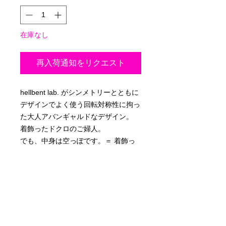
在庫なし
再入荷通知をリクエスト
hellbent lab. がシンメトリーとともに
デザインでよく使う回転対称性に拘っ
た大人アバンギャルドなデザイン。
着飾ったドクロのご婦人。
でも、中身は空っぽです。＝ 着飾っ
てばかりで中身無し
商品情報
・50cm×50cm
配送方法
・素材：綿100%
・国内工場生産品