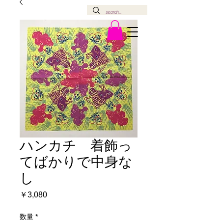
ハンカチ 着飾っ
てばかりで中身な
し
価
￥3,080
格
数量
*