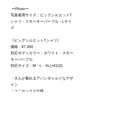
〜Photo〜
写真着用サイズ：ビッグシルエットT
シャツ・スモーキーパープル・Lサイ
ズ
《ビッグシルエットTシャツ》
価格：¥7,480
対応ボディカラー：ホワイト・スモー
キーパープル
対応サイズ：M・L・XL(+¥110)
・大人が着れるアバンギャルドなデザ
イン
・ユニセックス仕様
・綿100％
・5.6ozの生地厚でしっかりとした生
地感
・安心の顔料プリントで高精細かつ高