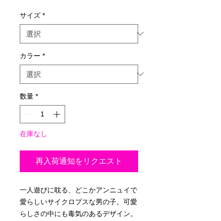
ー
ル
サイズ
*
価
格
カラー
*
数量
*
在庫なし
再入荷通知をリクエスト
一人遊びに耽る、どこかアンニュイで
愛らしいサイクロプスな男の子。可愛
らしさの中にも毒気のあるデザイン。