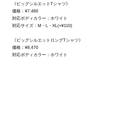
《ビッグシルエットTシャツ》
価格：¥7,480
対応ボディカラー：ホワイト
対応サイズ：M・L・XL(+¥110)
《ビッグシルエットロングTシャツ》
価格：¥8,470
対応ボディカラー：ホワイト
対応サイズ：S・M・L・XL(+¥220)
・大人が着れるアバンギャルドなデザ
イン
・ユニセックス仕様
・綿100％
・5.6ozの生地厚でしっかりとした生
地感
・安心の顔料プリントで高精細かつ高
発色なプリント面
・洗濯堅牢度5段階表記の4〜5の最高