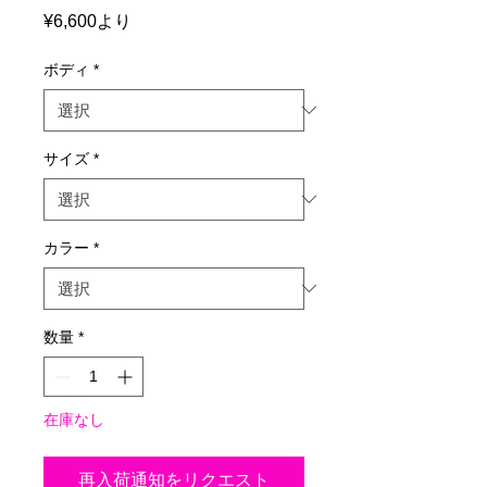
セ
¥6,600
より
ー
ル
ボディ
*
価
格
サイズ
*
カラー
*
数量
*
在庫なし
再入荷通知をリクエスト