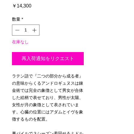
価
￥14,300
格
数量
*
在庫なし
再入荷通知をリクエスト
ラテン語で『二つの部分から成る者』
の意味からくるアンドロギュヌスは錬
金術では完全の象徴として男女が合体
した絵柄で表せており、男性が太陽、
女性が月の象徴として表されていま
す。心臓の位置にはアダムとイヴを象
徴するものを配置。
裏パイルで３シーズン着回せるミドル