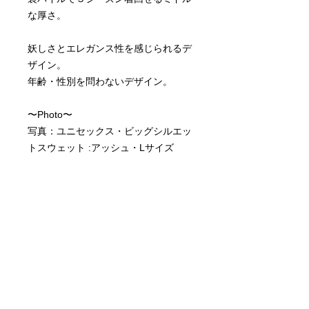
な厚さ。
妖しさとエレガンス性を感じられるデ
ザイン。
年齢・性別を問わないデザイン。
〜Photo〜
写真：ユニセックス・ビッグシルエッ
トスウェット :アッシュ・Lサイズ
・大人が着れるアバンギャルドなデザ
イン
・綿100％
・男女問わずに着れるユニセックス仕
様
・写真のプリント色とは若干、異なる
場合もございます。
・洗濯堅牢度5段階表記の4〜5の最高