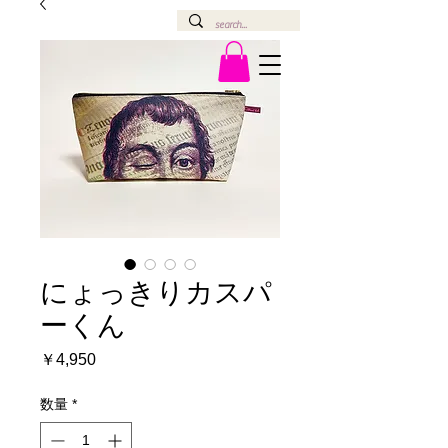
にょっきりカスパ
ーくん
価
￥4,950
格
数量
*