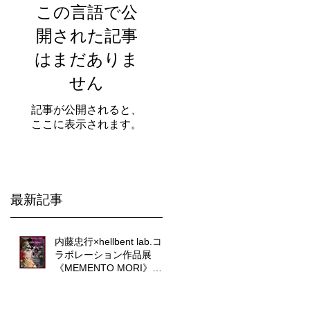
この言語で公
開された記事
はまだありま
せん
記事が公開されると、
ここに表示されます。
最新記事
内藤忠行×hellbent lab.コ
ラボレーション作品展
《MEMENTO MORI》に
ついて。