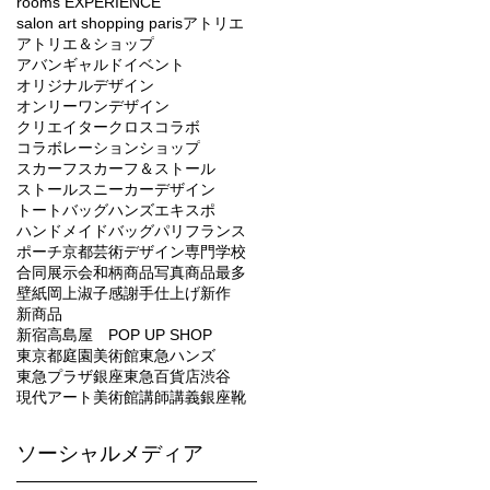
rooms EXPERIENCE
salon art shopping paris
アトリエ
アトリエ＆ショップ
アバンギャルド
イベント
オリジナルデザイン
オンリーワンデザイン
クリエイター
クロス
コラボ
コラボレーション
ショップ
スカーフ
スカーフ＆ストール
ストール
スニーカー
デザイン
トートバッグ
ハンズエキスポ
ハンドメイド
バッグ
パリ
フランス
ポーチ
京都芸術デザイン専門学校
合同展示会
和柄
商品写真
商品最多
壁紙
岡上淑子
感謝
手仕上げ
新作
新商品
新宿高島屋 POP UP SHOP
東京都庭園美術館
東急ハンズ
東急プラザ銀座
東急百貨店
渋谷
現代アート
美術館
講師
講義
銀座
靴
ソーシャルメディア