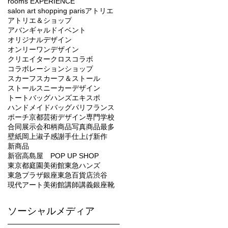
rooms EXPERIENCE
salon art shopping paris
アトリエ
アトリエ＆ショップ
アバンギャルド
イベント
オリジナルデザイン
オンリーワンデザイン
クリエイター
クロス
コラボ
コラボレーション
ショップ
スカーフ
スカーフ＆ストール
ストール
スニーカー
デザイン
トートバッグ
ハンズエキスポ
ハンドメイド
バッグ
パリ
フランス
ポーチ
京都芸術デザイン専門学校
合同展示会
和柄
商品写真
商品最多
壁紙
岡上淑子
感謝
手仕上げ
新作
新商品
新宿高島屋 POP UP SHOP
東京都庭園美術館
東急ハンズ
東急プラザ銀座
東急百貨店
渋谷
現代アート
美術館
講師
講義
銀座
靴
ソーシャルメディア