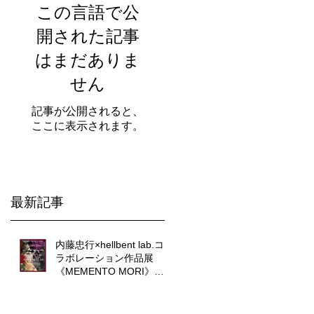
この言語で公
開された記事
はまだありま
せん
記事が公開されると、
ここに表示されます。
最新記事
内藤忠行×hellbent lab.コ
ラボレーション作品展
《MEMENTO MORI》に
ついて。