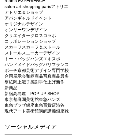
rooms EXPERIENCE
salon art shopping paris
アトリエ
アトリエ＆ショップ
アバンギャルド
イベント
オリジナルデザイン
オンリーワンデザイン
クリエイター
クロス
コラボ
コラボレーション
ショップ
スカーフ
スカーフ＆ストール
ストール
スニーカー
デザイン
トートバッグ
ハンズエキスポ
ハンドメイド
バッグ
パリ
フランス
ポーチ
京都芸術デザイン専門学校
合同展示会
和柄
商品写真
商品最多
壁紙
岡上淑子
感謝
手仕上げ
新作
新商品
新宿高島屋 POP UP SHOP
東京都庭園美術館
東急ハンズ
東急プラザ銀座
東急百貨店
渋谷
現代アート
美術館
講師
講義
銀座
靴
ソーシャルメディア