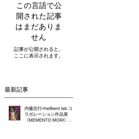
この言語で公
開された記事
はまだありま
せん
記事が公開されると、
ここに表示されます。
最新記事
内藤忠行×hellbent lab.コ
ラボレーション作品展
《MEMENTO MORI》に
ついて。