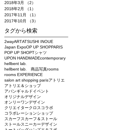
2018年3月
（2）
2件の記事
2018年2月
（1）
1件の記事
2017年11月
（1）
1件の記事
2017年10月
（3）
3件の記事
タグから検索
2way
ART
ATSUSHI INOUE
Japan Expo
OP UP SHOP
PARIS
POP UP SHOP
Tシャツ
UPON HANDMADE
contemporary
hellbent lab.
hellbent lab. 商品写真
rooms
rooms EXPERIENCE
salon art shopping paris
アトリエ
アトリエ＆ショップ
アバンギャルド
イベント
オリジナルデザイン
オンリーワンデザイン
クリエイター
クロス
コラボ
コラボレーション
ショップ
スカーフ
スカーフ＆ストール
ストール
スニーカー
デザイン
トートバッグ
ハンズエキスポ